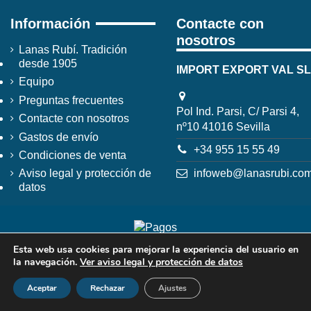
Información
Contacte con
nosotros
Lanas Rubí. Tradición
desde 1905
IMPORT EXPORT VAL SL
Equipo
Preguntas frecuentes
Pol Ind. Parsi, C/ Parsi 4,
Contacte con nosotros
nº10 41016 Sevilla
Gastos de envío
+34 955 15 55 49
Condiciones de venta
infoweb@lanasrubi.co
Aviso legal y protección de
datos
Esta web usa cookies para mejorar la experiencia del usuario en
la navegación.
Ver aviso legal y protección de datos
Aceptar
Rechazar
Ajustes