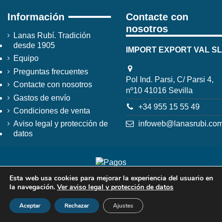
Información
Contacte con
nosotros
Lanas Rubí. Tradición
desde 1905
IMPORT EXPORT VAL SL
Equipo
Preguntas frecuentes
Pol Ind. Parsi, C/ Parsi 4,
Contacte con nosotros
nº10 41016 Sevilla
Gastos de envío
+34 955 15 55 49
Condiciones de venta
infoweb@lanasrubi.co
Aviso legal y protección de
datos
Esta web usa cookies para mejorar la experiencia del usuario en
la navegación.
Ver aviso legal y protección de datos
Aceptar
Rechazar
Ajustes