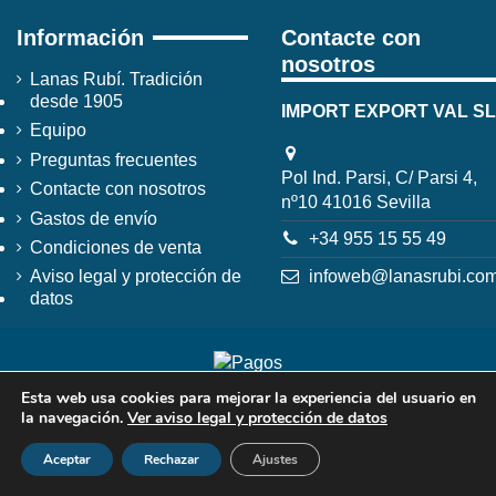
Información
Contacte con
nosotros
Lanas Rubí. Tradición
desde 1905
IMPORT EXPORT VAL SL
Equipo
Preguntas frecuentes
Pol Ind. Parsi, C/ Parsi 4,
Contacte con nosotros
nº10 41016 Sevilla
Gastos de envío
+34 955 15 55 49
Condiciones de venta
infoweb@lanasrubi.co
Aviso legal y protección de
datos
Esta web usa cookies para mejorar la experiencia del usuario en
la navegación.
Ver aviso legal y protección de datos
Aceptar
Rechazar
Ajustes