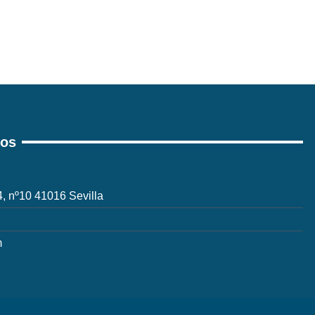
ros
 4, nº10 41016 Sevilla
m