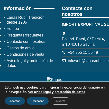
Información
Contacte con
nosotros
Lanas Rubí. Tradición
desde 1905
IMPORT EXPORT VAL SL
Equipo
Preguntas frecuentes
Pol Ind. Parsi, C/ Parsi 4,
Contacte con nosotros
nº10 41016 Sevilla
Gastos de envío
+34 955 15 55 49
Condiciones de venta
infoweb@lanasrubi.co
Aviso legal y protección de
datos
Esta web usa cookies para mejorar la experiencia del usuario en
la navegación.
Ver aviso legal y protección de datos
Aceptar
Rechazar
Ajustes