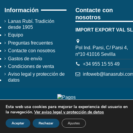
Información
Contacte con
nosotros
Lanas Rubí. Tradición
desde 1905
IMPORT EXPORT VAL SL
Equipo
Preguntas frecuentes
Pol Ind. Parsi, C/ Parsi 4,
Contacte con nosotros
nº10 41016 Sevilla
Gastos de envío
+34 955 15 55 49
Condiciones de venta
infoweb@lanasrubi.co
Aviso legal y protección de
datos
Esta web usa cookies para mejorar la experiencia del usuario en
la navegación.
Ver aviso legal y protección de datos
Aceptar
Rechazar
Ajustes