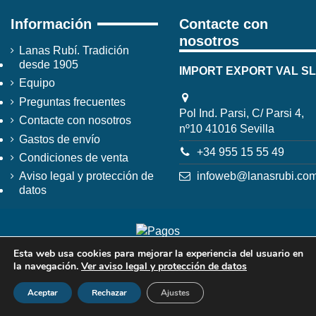
Información
Contacte con
nosotros
Lanas Rubí. Tradición
desde 1905
IMPORT EXPORT VAL SL
Equipo
Preguntas frecuentes
Pol Ind. Parsi, C/ Parsi 4,
Contacte con nosotros
nº10 41016 Sevilla
Gastos de envío
+34 955 15 55 49
Condiciones de venta
infoweb@lanasrubi.co
Aviso legal y protección de
datos
Esta web usa cookies para mejorar la experiencia del usuario en
la navegación.
Ver aviso legal y protección de datos
Aceptar
Rechazar
Ajustes