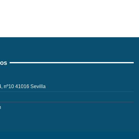
ros
 4, nº10 41016 Sevilla
m