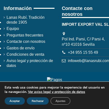
Información
Contacte con
nosotros
Lanas Rubí. Tradición
desde 1905
IMPORT EXPORT VAL SL
Equipo
Preguntas frecuentes
Pol Ind. Parsi, C/ Parsi 4,
Contacte con nosotros
nº10 41016 Sevilla
Gastos de envío
+34 955 15 55 49
Condiciones de venta
infoweb@lanasrubi.co
Aviso legal y protección de
datos
Esta web usa cookies para mejorar la experiencia del usuario en
la navegación.
Ver aviso legal y protección de datos
Aceptar
Rechazar
Ajustes