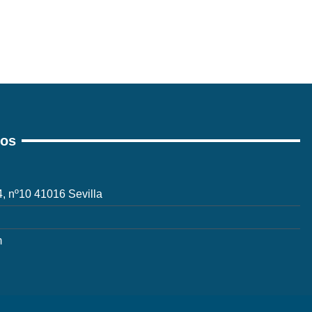
ros
 4, nº10 41016 Sevilla
m