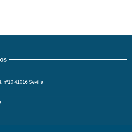
ros
 4, nº10 41016 Sevilla
m