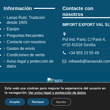
Información
Contacte con
nosotros
Lanas Rubí. Tradición
desde 1905
IMPORT EXPORT VAL SL
Equipo
Preguntas frecuentes
Pol Ind. Parsi, C/ Parsi 4,
Contacte con nosotros
nº10 41016 Sevilla
Gastos de envío
+34 955 15 55 49
Condiciones de venta
infoweb@lanasrubi.co
Aviso legal y protección de
datos
Esta web usa cookies para mejorar la experiencia del usuario en
la navegación.
Ver aviso legal y protección de datos
Aceptar
Rechazar
Ajustes