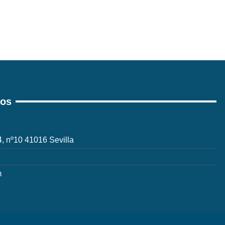
ros
 4, nº10 41016 Sevilla
m