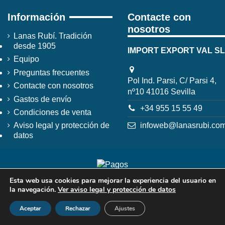
Información
Contacte con
nosotros
Lanas Rubí. Tradición
desde 1905
IMPORT EXPORT VAL SL
Equipo
Preguntas frecuentes
Pol Ind. Parsi, C/ Parsi 4,
Contacte con nosotros
nº10 41016 Sevilla
Gastos de envío
+34 955 15 55 49
Condiciones de venta
infoweb@lanasrubi.co
Aviso legal y protección de
datos
Esta web usa cookies para mejorar la experiencia del usuario en
la navegación.
Ver aviso legal y protección de datos
Aceptar
Rechazar
Ajustes