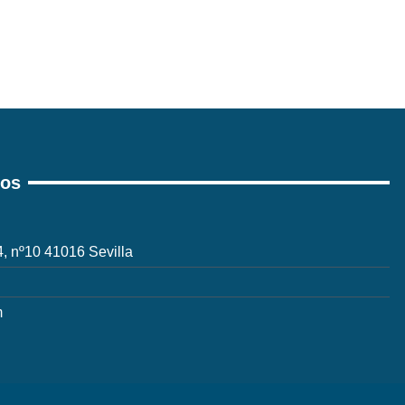
ros
 4, nº10 41016 Sevilla
m