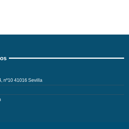
ros
 4, nº10 41016 Sevilla
m