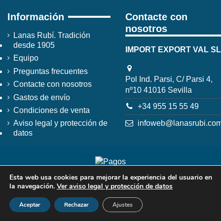
Información
Contacte con
nosotros
Lanas Rubí. Tradición
desde 1905
IMPORT EXPORT VAL SL
Equipo
Preguntas frecuentes
Pol Ind. Parsi, C/ Parsi 4,
Contacte con nosotros
nº10 41016 Sevilla
Gastos de envío
+34 955 15 55 49
Condiciones de venta
infoweb@lanasrubi.co
Aviso legal y protección de
datos
Esta web usa cookies para mejorar la experiencia del usuario en
la navegación.
Ver aviso legal y protección de datos
Aceptar
Rechazar
Ajustes