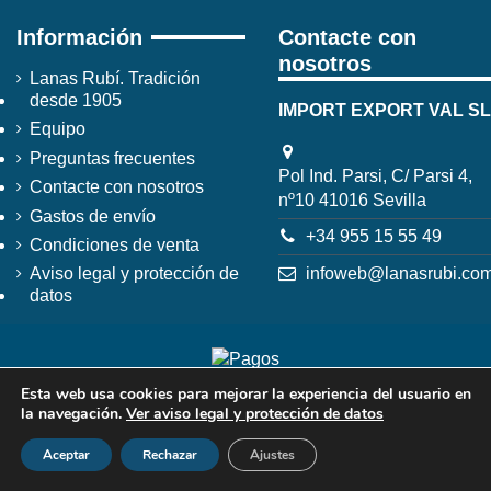
Información
Contacte con
nosotros
Lanas Rubí. Tradición
desde 1905
IMPORT EXPORT VAL SL
Equipo
Preguntas frecuentes
Pol Ind. Parsi, C/ Parsi 4,
Contacte con nosotros
nº10 41016 Sevilla
Gastos de envío
+34 955 15 55 49
Condiciones de venta
infoweb@lanasrubi.co
Aviso legal y protección de
datos
Esta web usa cookies para mejorar la experiencia del usuario en
la navegación.
Ver aviso legal y protección de datos
Aceptar
Rechazar
Ajustes