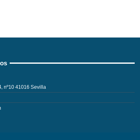
ros
 4, nº10 41016 Sevilla
m