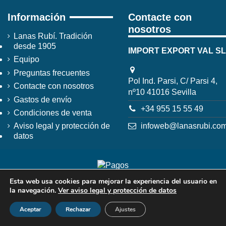
Información
Contacte con
nosotros
Lanas Rubí. Tradición
desde 1905
IMPORT EXPORT VAL SL
Equipo
Preguntas frecuentes
Pol Ind. Parsi, C/ Parsi 4,
Contacte con nosotros
nº10 41016 Sevilla
Gastos de envío
+34 955 15 55 49
Condiciones de venta
infoweb@lanasrubi.co
Aviso legal y protección de
datos
Esta web usa cookies para mejorar la experiencia del usuario en
la navegación.
Ver aviso legal y protección de datos
Aceptar
Rechazar
Ajustes