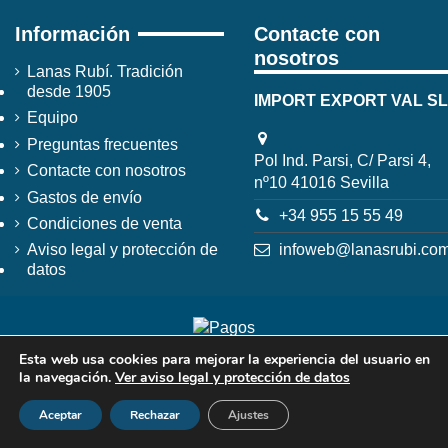
Información
Contacte con
nosotros
Lanas Rubí. Tradición
desde 1905
IMPORT EXPORT VAL SL
Equipo
Preguntas frecuentes
Pol Ind. Parsi, C/ Parsi 4,
Contacte con nosotros
nº10 41016 Sevilla
Gastos de envío
+34 955 15 55 49
Condiciones de venta
infoweb@lanasrubi.co
Aviso legal y protección de
datos
Esta web usa cookies para mejorar la experiencia del usuario en
la navegación.
Ver aviso legal y protección de datos
Aceptar
Rechazar
Ajustes