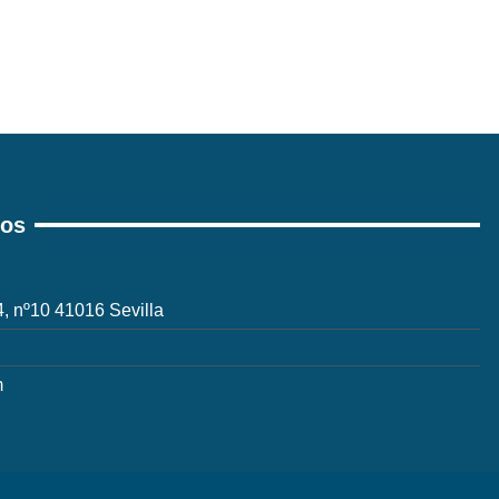
ros
 4, nº10 41016 Sevilla
m