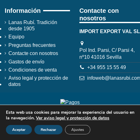
Información
Contacte con
nosotros
Lanas Rubí. Tradición
desde 1905
IMPORT EXPORT VAL SL
Equipo
Preguntas frecuentes
Pol Ind. Parsi, C/ Parsi 4,
Contacte con nosotros
nº10 41016 Sevilla
Gastos de envío
+34 955 15 55 49
Condiciones de venta
infoweb@lanasrubi.co
Aviso legal y protección de
datos
Esta web usa cookies para mejorar la experiencia del usuario en
la navegación.
Ver aviso legal y protección de datos
Aceptar
Rechazar
Ajustes