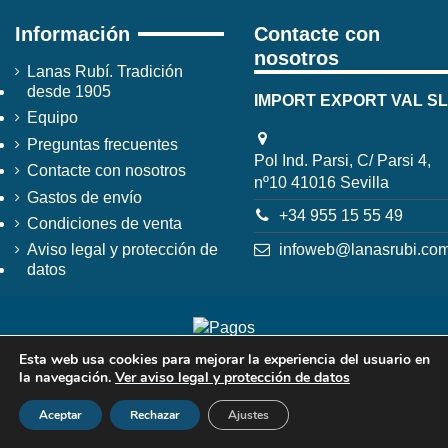
Información
Contacte con
nosotros
Lanas Rubí. Tradición
desde 1905
IMPORT EXPORT VAL SL
Equipo
Preguntas frecuentes
Pol Ind. Parsi, C/ Parsi 4,
Contacte con nosotros
nº10 41016 Sevilla
Gastos de envío
+34 955 15 55 49
Condiciones de venta
infoweb@lanasrubi.co
Aviso legal y protección de
datos
Esta web usa cookies para mejorar la experiencia del usuario en
la navegación.
Ver aviso legal y protección de datos
Aceptar
Rechazar
Ajustes