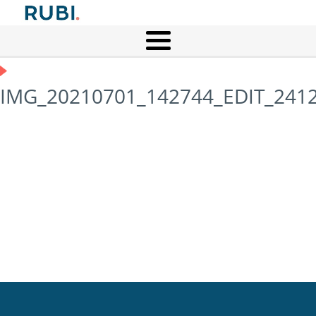
IMG_20210701_142744_EDIT_241