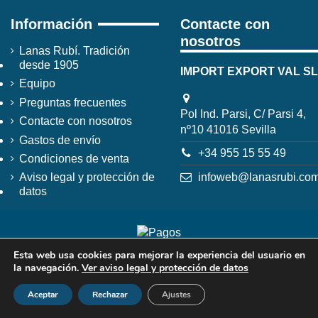
Información
Contacte con
nosotros
Lanas Rubí. Tradición
desde 1905
IMPORT EXPORT VAL SL
Equipo
Preguntas frecuentes
Pol Ind. Parsi, C/ Parsi 4,
Contacte con nosotros
nº10 41016 Sevilla
Gastos de envío
+34 955 15 55 49
Condiciones de venta
infoweb@lanasrubi.co
Aviso legal y protección de
datos
Esta web usa cookies para mejorar la experiencia del usuario en
la navegación.
Ver aviso legal y protección de datos
Aceptar
Rechazar
Ajustes