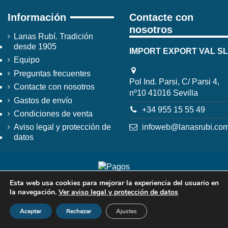
Información
Contacte con
nosotros
Lanas Rubí. Tradición
desde 1905
IMPORT EXPORT VAL SL
Equipo
Preguntas frecuentes
Pol Ind. Parsi, C/ Parsi 4,
Contacte con nosotros
nº10 41016 Sevilla
Gastos de envío
+34 955 15 55 49
Condiciones de venta
infoweb@lanasrubi.co
Aviso legal y protección de
datos
Esta web usa cookies para mejorar la experiencia del usuario en
la navegación.
Ver aviso legal y protección de datos
Aceptar
Rechazar
Ajustes