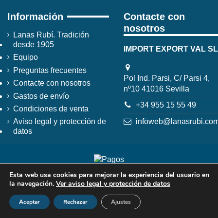
Información
Contacte con
nosotros
Lanas Rubí. Tradición
desde 1905
IMPORT EXPORT VAL SL
Equipo
Preguntas frecuentes
Pol Ind. Parsi, C/ Parsi 4,
Contacte con nosotros
nº10 41016 Sevilla
Gastos de envío
+34 955 15 55 49
Condiciones de venta
infoweb@lanasrubi.co
Aviso legal y protección de
datos
Esta web usa cookies para mejorar la experiencia del usuario en
la navegación.
Ver aviso legal y protección de datos
Aceptar
Rechazar
Ajustes