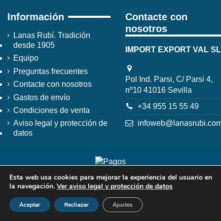
Información
Contacte con
nosotros
Lanas Rubí. Tradición
desde 1905
IMPORT EXPORT VAL SL
Equipo
Preguntas frecuentes
Pol Ind. Parsi, C/ Parsi 4,
Contacte con nosotros
nº10 41016 Sevilla
Gastos de envío
+34 955 15 55 49
Condiciones de venta
infoweb@lanasrubi.co
Aviso legal y protección de
datos
Esta web usa cookies para mejorar la experiencia del usuario en
la navegación.
Ver aviso legal y protección de datos
Aceptar
Rechazar
Ajustes