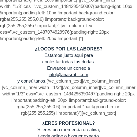
width=”1/3″ css=”.vc_custom_1484295450907{padding-right: 10px
!important;padding-left: 10px !important;background-color:
rgba(255,255,255,0.6) !important;*background-color:
rgb(255,255,255) !important;}”][vc_column_text
css=”.vc_custom_1487074929976{padding-right: 20px
!important;padding-left: 20px !important;}”]
¿LOCOS POR LAS LABORES?
Estamos justo aquí para
contestar todas tus dudas.
Envíanos un correo a
info@lanasrubi.com
y consúltanos.
[/vc_column_text][/vc_column_inner]
[vc_column_inner width=”1/3″][/vc_column_inner][vc_column_inner
width=”1/3″ css=”.vc_custom_1484296390497{padding-right: 20px
!important;padding-left: 20px !important;background-color:
rgba(255,255,255,0.6) !important;*background-color:
rgb(255,255,255) !important;}”][vc_column_text]
¿ERES PROFESIONAL?
Si eres una mercercía creativa,
tienda online o bloguer experto