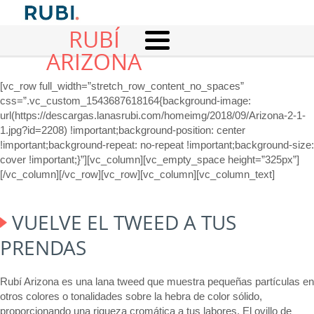
RUBÍ
ARIZONA
[vc_row full_width=”stretch_row_content_no_spaces”
css=”.vc_custom_1543687618164{background-image:
url(https://descargas.lanasrubi.com/homeimg/2018/09/Arizona-2-1-
1.jpg?id=2208) !important;background-position: center
!important;background-repeat: no-repeat !important;background-size:
cover !important;}”][vc_column][vc_empty_space height=”325px”]
[/vc_column][/vc_row][vc_row][vc_column][vc_column_text]
VUELVE EL TWEED A TUS
PRENDAS
Rubí Arizona es una lana tweed que muestra pequeñas partículas en
otros colores o tonalidades sobre la hebra de color sólido,
proporcionando una riqueza cromática a tus labores. El ovillo de