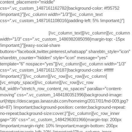
content_placement=”middle”
css=”.vc_custom_1487161162782{background-color: #f95752
!important;}”][vc_column width=”1/3″][vc_column_text
css=”.vc_custom_1487161108016{padding-left: 5% !important;}”]
¿TE HA PARECIDO INTERESANTE?
DÍSELO A TUS AMIGOS
[/vc_column_text][/vc_column][vc_column
width=”1/3″ css=”.vc_custom_1486982085098{margin-top: -15px
!important;}”][easy-social-share
buttons=”facebook,twitter,pinterest,whatsapp” sharebtn_style=”icon”
sharebtn_counter=”hidden” style=”icon” message=”yes”
template=”6″ nospace=”yes”][/vc_column][vc_column width=”1/3″
css=”.vc_custom_1487161170187{background-color: #ffffff
!important;}”][/vc_column][/vc_row][vc_row][vc_column]
[vc_empty_space][/vc_column][/vc_row][vc_row
full_width=”stretch_row_content_no_spaces” parallax=”content-
moving” css=”.vc_custom_1484180351996{background-image:
url(https://descargas.lanasrubi.com/homeimg/2017/01/fnd-009.jpg?
id=87) !important;background-position: center;background-repeat:
no-repeat;background-size:cover;}”][vc_column][vc_row_inner
gap=”35″ css=”.vc_custom_1484296301966{margin-top: 200px
!important;margin-right: 10% !important;margin-bottom: 200px
!important;margin-left: 10% !important;}”][vc_column_inner