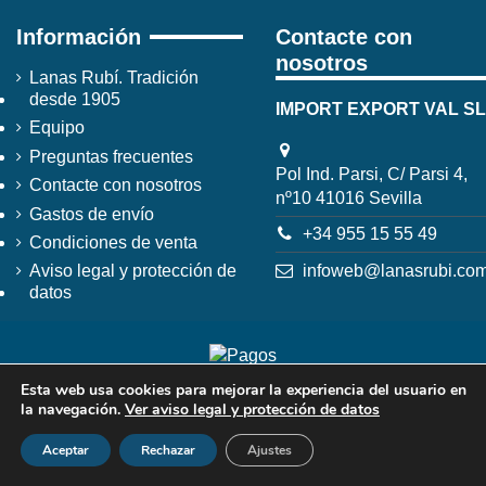
Información
Contacte con
nosotros
Lanas Rubí. Tradición
desde 1905
IMPORT EXPORT VAL SL
Equipo
Preguntas frecuentes
Pol Ind. Parsi, C/ Parsi 4,
Contacte con nosotros
nº10 41016 Sevilla
Gastos de envío
+34 955 15 55 49
Condiciones de venta
infoweb@lanasrubi.co
Aviso legal y protección de
datos
Esta web usa cookies para mejorar la experiencia del usuario en
la navegación.
Ver aviso legal y protección de datos
Aceptar
Rechazar
Ajustes