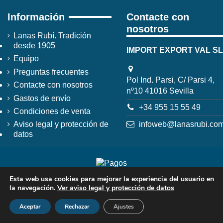
Información
Contacte con
nosotros
Lanas Rubí. Tradición
desde 1905
IMPORT EXPORT VAL SL
Equipo
Preguntas frecuentes
Pol Ind. Parsi, C/ Parsi 4,
Contacte con nosotros
nº10 41016 Sevilla
Gastos de envío
+34 955 15 55 49
Condiciones de venta
infoweb@lanasrubi.co
Aviso legal y protección de
datos
Esta web usa cookies para mejorar la experiencia del usuario en
la navegación.
Ver aviso legal y protección de datos
Aceptar
Rechazar
Ajustes