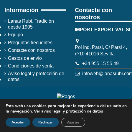
Información
Contacte con
nosotros
Lanas Rubí. Tradición
desde 1905
IMPORT EXPORT VAL SL
Equipo
Preguntas frecuentes
Pol Ind. Parsi, C/ Parsi 4,
Contacte con nosotros
nº10 41016 Sevilla
Gastos de envío
+34 955 15 55 49
Condiciones de venta
infoweb@lanasrubi.co
Aviso legal y protección de
datos
Esta web usa cookies para mejorar la experiencia del usuario en
la navegación.
Ver aviso legal y protección de datos
Aceptar
Rechazar
Ajustes