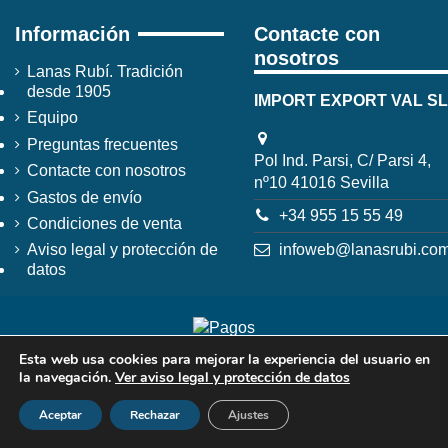
Información
Contacte con
nosotros
Lanas Rubí. Tradición
desde 1905
IMPORT EXPORT VAL SL
Equipo
Preguntas frecuentes
Pol Ind. Parsi, C/ Parsi 4,
Contacte con nosotros
nº10 41016 Sevilla
Gastos de envío
+34 955 15 55 49
Condiciones de venta
infoweb@lanasrubi.co
Aviso legal y protección de
datos
Esta web usa cookies para mejorar la experiencia del usuario en
la navegación.
Ver aviso legal y protección de datos
Aceptar
Rechazar
Ajustes