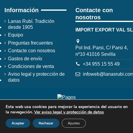
Información
Contacte con
nosotros
Lanas Rubí. Tradición
desde 1905
IMPORT EXPORT VAL SL
Equipo
Preguntas frecuentes
Pol Ind. Parsi, C/ Parsi 4,
Contacte con nosotros
nº10 41016 Sevilla
Gastos de envío
+34 955 15 55 49
Condiciones de venta
infoweb@lanasrubi.co
Aviso legal y protección de
datos
Esta web usa cookies para mejorar la experiencia del usuario en
la navegación.
Ver aviso legal y protección de datos
Aceptar
Rechazar
Ajustes