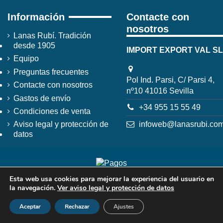
Información
Contacte con
nosotros
Lanas Rubí. Tradición
desde 1905
IMPORT EXPORT VAL SL
Equipo
Preguntas frecuentes
Pol Ind. Parsi, C/ Parsi 4,
Contacte con nosotros
nº10 41016 Sevilla
Gastos de envío
+34 955 15 55 49
Condiciones de venta
infoweb@lanasrubi.co
Aviso legal y protección de
datos
Esta web usa cookies para mejorar la experiencia del usuario en
la navegación.
Ver aviso legal y protección de datos
Aceptar
Rechazar
Ajustes