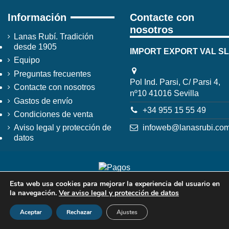
Información
Contacte con
nosotros
Lanas Rubí. Tradición
desde 1905
IMPORT EXPORT VAL SL
Equipo
Preguntas frecuentes
Pol Ind. Parsi, C/ Parsi 4,
Contacte con nosotros
nº10 41016 Sevilla
Gastos de envío
+34 955 15 55 49
Condiciones de venta
infoweb@lanasrubi.co
Aviso legal y protección de
datos
Esta web usa cookies para mejorar la experiencia del usuario en
la navegación.
Ver aviso legal y protección de datos
Aceptar
Rechazar
Ajustes