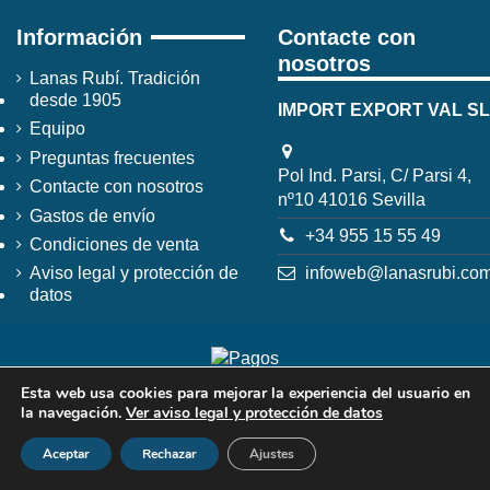
Información
Contacte con
nosotros
Lanas Rubí. Tradición
desde 1905
IMPORT EXPORT VAL SL
Equipo
Preguntas frecuentes
Pol Ind. Parsi, C/ Parsi 4,
Contacte con nosotros
nº10 41016 Sevilla
Gastos de envío
+34 955 15 55 49
Condiciones de venta
infoweb@lanasrubi.co
Aviso legal y protección de
datos
Esta web usa cookies para mejorar la experiencia del usuario en
la navegación.
Ver aviso legal y protección de datos
Aceptar
Rechazar
Ajustes