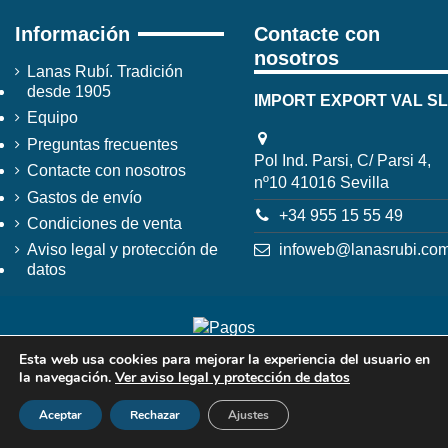
Información
Contacte con
nosotros
Lanas Rubí. Tradición
desde 1905
IMPORT EXPORT VAL SL
Equipo
Preguntas frecuentes
Pol Ind. Parsi, C/ Parsi 4,
Contacte con nosotros
nº10 41016 Sevilla
Gastos de envío
+34 955 15 55 49
Condiciones de venta
infoweb@lanasrubi.co
Aviso legal y protección de
datos
Esta web usa cookies para mejorar la experiencia del usuario en
la navegación.
Ver aviso legal y protección de datos
Aceptar
Rechazar
Ajustes