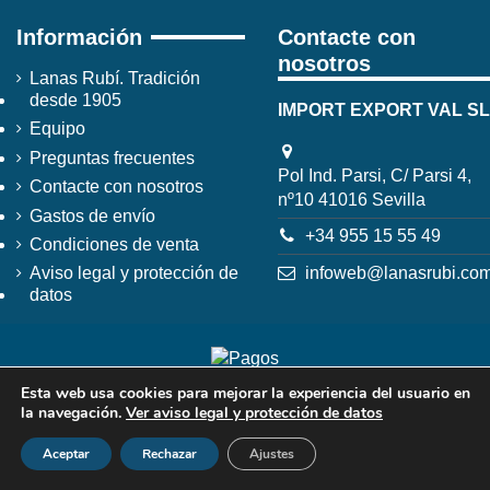
Información
Contacte con
nosotros
Lanas Rubí. Tradición
desde 1905
IMPORT EXPORT VAL SL
Equipo
Preguntas frecuentes
Pol Ind. Parsi, C/ Parsi 4,
Contacte con nosotros
nº10 41016 Sevilla
Gastos de envío
+34 955 15 55 49
Condiciones de venta
infoweb@lanasrubi.co
Aviso legal y protección de
datos
Esta web usa cookies para mejorar la experiencia del usuario en
la navegación.
Ver aviso legal y protección de datos
Aceptar
Rechazar
Ajustes