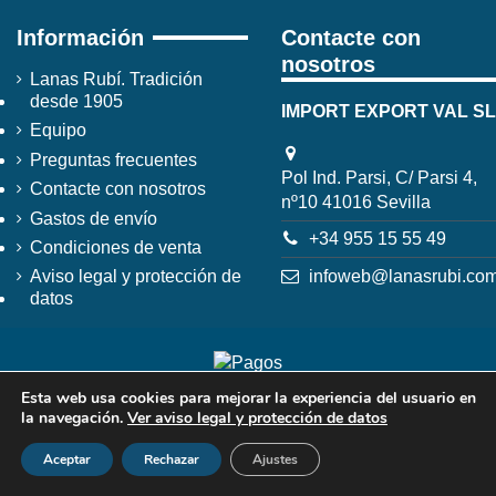
Información
Contacte con
nosotros
Lanas Rubí. Tradición
desde 1905
IMPORT EXPORT VAL SL
Equipo
Preguntas frecuentes
Pol Ind. Parsi, C/ Parsi 4,
Contacte con nosotros
nº10 41016 Sevilla
Gastos de envío
+34 955 15 55 49
Condiciones de venta
infoweb@lanasrubi.co
Aviso legal y protección de
datos
Esta web usa cookies para mejorar la experiencia del usuario en
la navegación.
Ver aviso legal y protección de datos
Aceptar
Rechazar
Ajustes