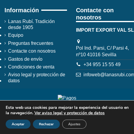
Información
Contacte con
nosotros
Lanas Rubí. Tradición
desde 1905
IMPORT EXPORT VAL SL
Equipo
Preguntas frecuentes
Pol Ind. Parsi, C/ Parsi 4,
Contacte con nosotros
nº10 41016 Sevilla
Gastos de envío
+34 955 15 55 49
Condiciones de venta
infoweb@lanasrubi.co
Aviso legal y protección de
datos
Esta web usa cookies para mejorar la experiencia del usuario en
la navegación.
Ver aviso legal y protección de datos
Aceptar
Rechazar
Ajustes