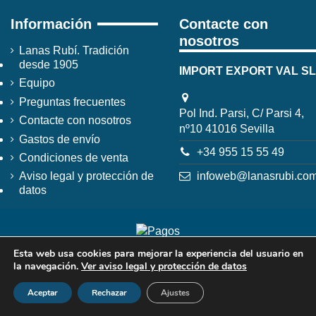
Información
Contacte con
nosotros
Lanas Rubí. Tradición
desde 1905
IMPORT EXPORT VAL SL
Equipo
Preguntas frecuentes
Pol Ind. Parsi, C/ Parsi 4,
Contacte con nosotros
nº10 41016 Sevilla
Gastos de envío
+34 955 15 55 49
Condiciones de venta
infoweb@lanasrubi.co
Aviso legal y protección de
datos
Esta web usa cookies para mejorar la experiencia del usuario en
la navegación.
Ver aviso legal y protección de datos
Aceptar
Rechazar
Ajustes