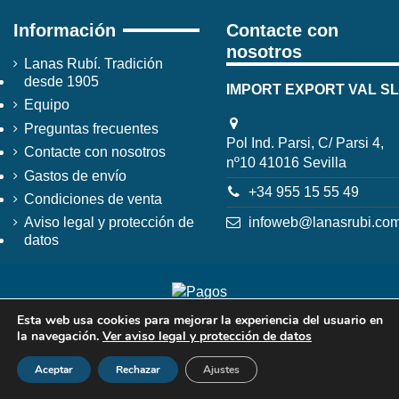
Información
Contacte con
nosotros
Lanas Rubí. Tradición
desde 1905
IMPORT EXPORT VAL SL
Equipo
Preguntas frecuentes
Pol Ind. Parsi, C/ Parsi 4,
Contacte con nosotros
nº10 41016 Sevilla
Gastos de envío
+34 955 15 55 49
Condiciones de venta
infoweb@lanasrubi.co
Aviso legal y protección de
datos
Esta web usa cookies para mejorar la experiencia del usuario en
la navegación.
Ver aviso legal y protección de datos
Aceptar
Rechazar
Ajustes