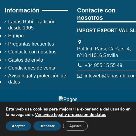
Información
Contacte con
nosotros
Lanas Rubí. Tradición
desde 1905
IMPORT EXPORT VAL SL
Equipo
Preguntas frecuentes
Pol Ind. Parsi, C/ Parsi 4,
Contacte con nosotros
nº10 41016 Sevilla
Gastos de envío
+34 955 15 55 49
Condiciones de venta
infoweb@lanasrubi.co
Aviso legal y protección de
datos
Esta web usa cookies para mejorar la experiencia del usuario en
la navegación.
Ver aviso legal y protección de datos
Aceptar
Rechazar
Ajustes