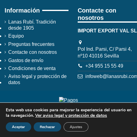
Información
Contacte con
nosotros
Lanas Rubí. Tradición
desde 1905
IMPORT EXPORT VAL SL
Equipo
Preguntas frecuentes
Pol Ind. Parsi, C/ Parsi 4,
Contacte con nosotros
nº10 41016 Sevilla
Gastos de envío
+34 955 15 55 49
Condiciones de venta
infoweb@lanasrubi.co
Aviso legal y protección de
datos
Esta web usa cookies para mejorar la experiencia del usuario en
la navegación.
Ver aviso legal y protección de datos
Aceptar
Rechazar
Ajustes