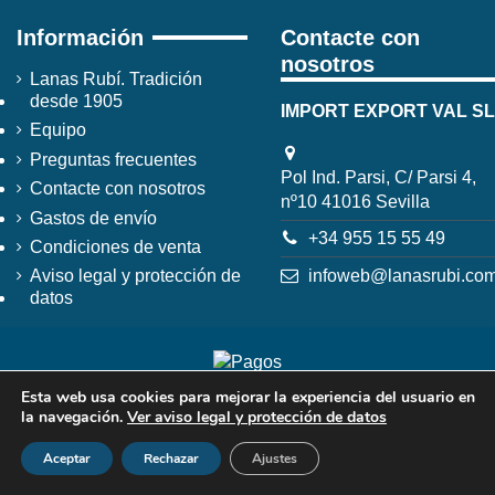
Información
Contacte con
nosotros
Lanas Rubí. Tradición
desde 1905
IMPORT EXPORT VAL SL
Equipo
Preguntas frecuentes
Pol Ind. Parsi, C/ Parsi 4,
Contacte con nosotros
nº10 41016 Sevilla
Gastos de envío
+34 955 15 55 49
Condiciones de venta
infoweb@lanasrubi.co
Aviso legal y protección de
datos
Esta web usa cookies para mejorar la experiencia del usuario en
la navegación.
Ver aviso legal y protección de datos
Aceptar
Rechazar
Ajustes