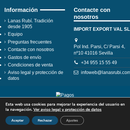
Información
Contacte con
nosotros
Lanas Rubí. Tradición
desde 1905
IMPORT EXPORT VAL SL
Equipo
Preguntas frecuentes
Pol Ind. Parsi, C/ Parsi 4,
Contacte con nosotros
nº10 41016 Sevilla
Gastos de envío
+34 955 15 55 49
Condiciones de venta
infoweb@lanasrubi.co
Aviso legal y protección de
datos
Esta web usa cookies para mejorar la experiencia del usuario en
la navegación.
Ver aviso legal y protección de datos
Aceptar
Rechazar
Ajustes