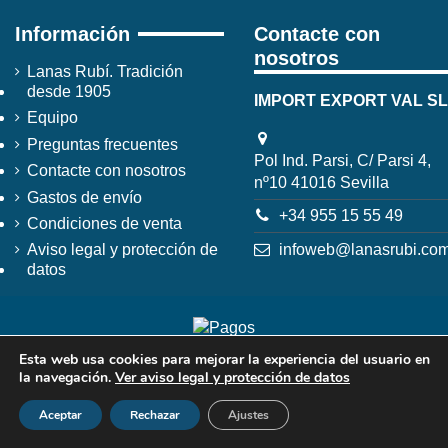
Información
Contacte con
nosotros
Lanas Rubí. Tradición
desde 1905
IMPORT EXPORT VAL SL
Equipo
Preguntas frecuentes
Pol Ind. Parsi, C/ Parsi 4,
Contacte con nosotros
nº10 41016 Sevilla
Gastos de envío
+34 955 15 55 49
Condiciones de venta
infoweb@lanasrubi.co
Aviso legal y protección de
datos
Esta web usa cookies para mejorar la experiencia del usuario en
la navegación.
Ver aviso legal y protección de datos
Aceptar
Rechazar
Ajustes