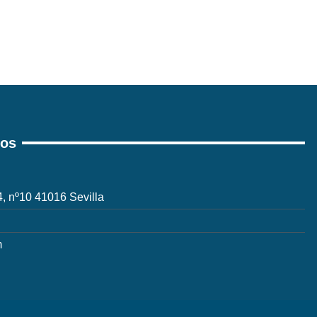
ros
 4, nº10 41016 Sevilla
m