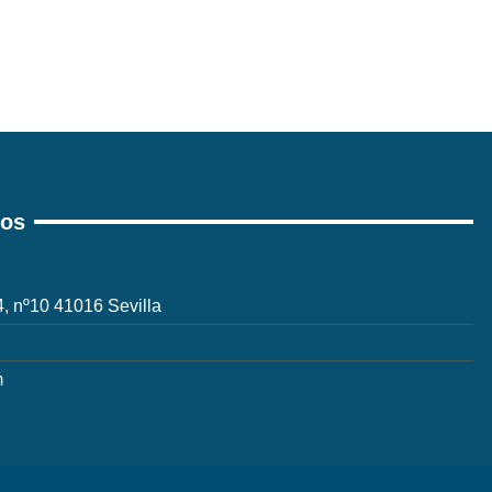
ros
 4, nº10 41016 Sevilla
m